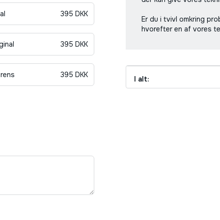
al
395
DKK
Er du i tvivl omkring pr
hvorefter en af vores t
ginal
395
DKK
rens
395
DKK
I alt: