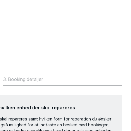
3. Booking detaljer
hvilken enhed der skal repareres
skal repareres samt hvilken form for reparation du ønsker
også mulighed for at indtaste en besked med bookingen,
ikere et bedre overblik over hvad der er galt med enheden.