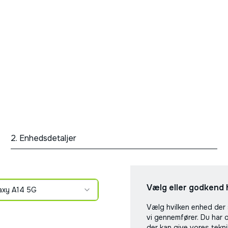
2. Enhedsdetaljer
Vælg eller godkend 
axy A14 5G
Vælg hvilken enhed der 
vi gennemfører. Du har 
der kan give vores tekn